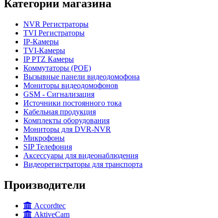
Категории магазина
NVR Регистраторы
TVI Регистраторы
IP-Камеры
TVI-Камеры
IP PTZ Камеры
Коммутаторы (POE)
Вызывные панели видеодомофона
Мониторы видеодомофонов
GSM - Сигнализация
Источники постоянного тока
Кабельная продукция
Комплекты оборудования
Мониторы для DVR-NVR
Микрофоны
SIP Телефония
Аксессуары для видеонаблюдения
Видеорегистраторы для транспорта
Производители
Accordtec
AktiveCam