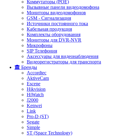
Коммутаторы (POE)
Вызывные панели видеодомофона
Мониторы видеодомофонов
GSM - Сигнализация
Источники постоянного тока
Кабельная продукция
Комплекты оборудования
Мониторы для DVR-NVR
Микрофоны
SIP Телефония
Аксессуары для видеонаблюдения
Видеорегистраторы для транспорта
Бренды
Accordtec
AktiveCam
Escene
Hikvision
HiWatch
J2000
Kenwei
Link
Pro-D (ST)
Segate
Simple
ST (Space Technology)