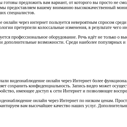
мы готовы предложить вам вариант, от которого вы просто не см
с мы предоставляем вашему вниманию высококачественный мони
их специалистов.
е онлайн через интернет пользуется невероятным спросом среди 
ологии претерпели колоссальные изменения, в результате чего 
буется профессиональное оборудование. Речь идёт не только о 
 и дополнительные возможности. Среди наиболее популярных и 
лали видеонаблюдение онлайн через Интернет более функциона
ет сохранить конфиденциальность. Запись видео может осуществ
ройство, имеющее доступ к сети Интернет и позволяющее воспр
деонаблюдение онлайн через Интернет по низким ценам. Просто
рантируем вам высочайшее качество наших услуг. Дополнительны