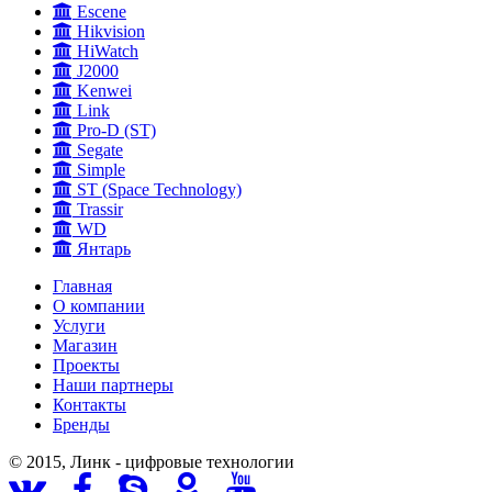
Escene
Hikvision
HiWatch
J2000
Kenwei
Link
Pro-D (ST)
Segate
Simple
ST (Space Technology)
Trassir
WD
Янтарь
Главная
О компании
Услуги
Магазин
Проекты
Наши партнеры
Контакты
Бренды
© 2015, Линк - цифровые технологии