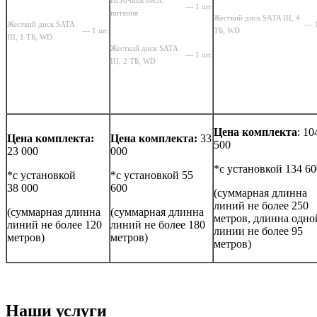
— 1 шт.
питания
Жесткий диск SATA III, 4
Жесткий диск SATA
— 1
— 1 шт.
ТБ, WD
III, 1 ТБ, WD
Жесткий диск SATA
— 1 шт.
III, 2 ТБ, WD
Цена комплекта
: 10
Цена комплекта:
Цена комплекта:
33
500
23 000
000
*с установкой 134 60
*с установкой
*с установкой 55
38 000
600
(суммарная длинна
линий не более 250
(суммарная длинна
(суммарная длинна
метров, длинна одно
линий не более 120
линий не более 180
линии не более 95
метров)
метров)
метров)
Наши услуги