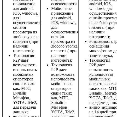
приложение
освещенности
android, IOS,
для android,
Мобильное
windows, для
IOS, windows,
приложение
осуществления
для
для android,
онлайн просмо
осуществления
IOS, windows,
из любого угол
онлайн
для
планеты ( при
просмотра из
осуществления
наличии
любого уголка
онлайн
интернета);
планеты ( при
просмотра из
возможность д
наличии
любого уголка
оснащения
интернета);
планеты ( при
микрофоном д
Технология
наличии
записи звука;
P2P дает
интернета);
Технология
возможность
Технология
P2P дает
использовать
P2P дает
возможность
мобильных
возможность
использовать
операторов
использовать
мобильных
связи таких
мобильных
операторов свя
как, МТС,
операторов
таких как, МТС
Билайн,
связи таких
Билайн, Мегаф
Мегафон,
как, МТС,
YOTA, Tele2, д
YOTA, Tele2,
Билайн,
передачи данн
для передачи
Мегафон,
видео+аудиоар
данных;
YOTA, Tele2,
на 14 дней при
видеоархив на
для передачи
непрерывной