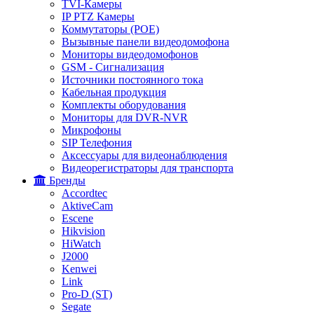
TVI-Камеры
IP PTZ Камеры
Коммутаторы (POE)
Вызывные панели видеодомофона
Мониторы видеодомофонов
GSM - Сигнализация
Источники постоянного тока
Кабельная продукция
Комплекты оборудования
Мониторы для DVR-NVR
Микрофоны
SIP Телефония
Аксессуары для видеонаблюдения
Видеорегистраторы для транспорта
Бренды
Accordtec
AktiveCam
Escene
Hikvision
HiWatch
J2000
Kenwei
Link
Pro-D (ST)
Segate