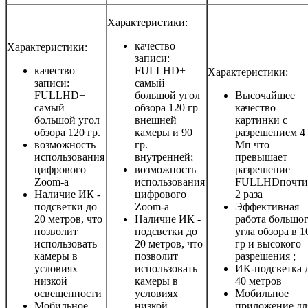
Характеристики:
качество
Характеристики:
записи:
качество
FULLHD+
Характеристики:
записи:
самый
FULLHD+
большой угол
Высочайшее
самый
обзора 120 гр –
качество
большой угол
внешней
картинки с
обзора 120 гр.
камеры и 90
разрешением 4
возможность
гр.
Мп что
использования
внутренней;
превышает
цифрового
возможность
разрешение
Zoom-а
использования
FULLHDпочти
Наличие ИК -
цифрового
2 раза
подсветки до
Zoom-а
Эффективная
20 метров, что
Наличие ИК -
работа большо
позволит
подсветки до
угла обзора в 1
использовать
20 метров, что
гр и высокого
камеры в
позволит
разрешения ;
условиях
использовать
ИК-подсветка 
низкой
камеры в
40 метров
освещенности
условиях
Мобильное
Мобильное
низкой
приложение дл