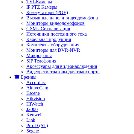
TVI-Камеры
IP PTZ Камеры
Коммутаторы (POE)
Вызывные панели видеодомофона
Мониторы видеодомофонов
GSM - Сигнализация
Источники постоянного тока
Кабельная продукция
Комплекты оборудования
Мониторы для DVR-NVR
Микрофоны
SIP Телефония
Аксессуары для видеонаблюдения
Видеорегистраторы для транспорта
Бренды
Accordtec
AktiveCam
Escene
Hikvision
HiWatch
J2000
Kenwei
Link
Pro-D (ST)
Segate