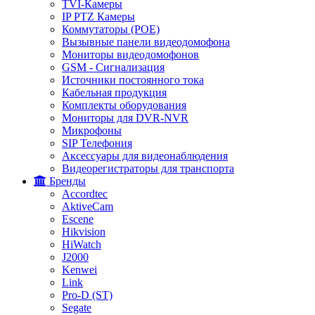
TVI-Камеры
IP PTZ Камеры
Коммутаторы (POE)
Вызывные панели видеодомофона
Мониторы видеодомофонов
GSM - Сигнализация
Источники постоянного тока
Кабельная продукция
Комплекты оборудования
Мониторы для DVR-NVR
Микрофоны
SIP Телефония
Аксессуары для видеонаблюдения
Видеорегистраторы для транспорта
Бренды
Accordtec
AktiveCam
Escene
Hikvision
HiWatch
J2000
Kenwei
Link
Pro-D (ST)
Segate