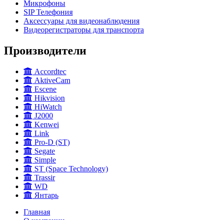
Микрофоны
SIP Телефония
Аксессуары для видеонаблюдения
Видеорегистраторы для транспорта
Производители
Accordtec
AktiveCam
Escene
Hikvision
HiWatch
J2000
Kenwei
Link
Pro-D (ST)
Segate
Simple
ST (Space Technology)
Trassir
WD
Янтарь
Главная