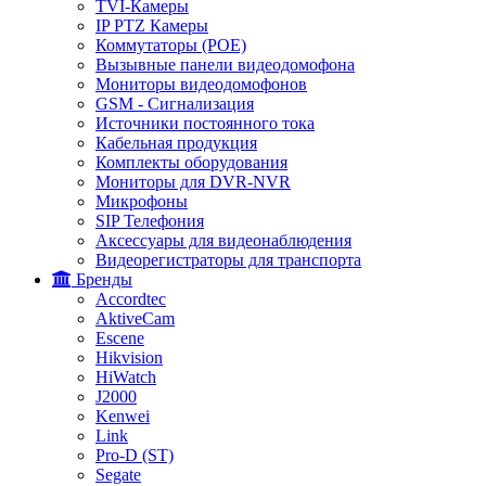
TVI-Камеры
IP PTZ Камеры
Коммутаторы (POE)
Вызывные панели видеодомофона
Мониторы видеодомофонов
GSM - Сигнализация
Источники постоянного тока
Кабельная продукция
Комплекты оборудования
Мониторы для DVR-NVR
Микрофоны
SIP Телефония
Аксессуары для видеонаблюдения
Видеорегистраторы для транспорта
Бренды
Accordtec
AktiveCam
Escene
Hikvision
HiWatch
J2000
Kenwei
Link
Pro-D (ST)
Segate