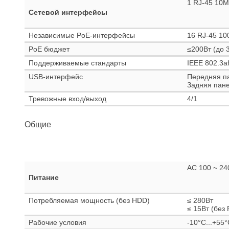
1 RJ-45 10M
Сетевой интерфейсы
Независимые PoE-интерфейсы
16 RJ-45 10
PoE бюджет
≤200Вт (до 
Поддерживаемые стандарты
IEEE 802.3af
USB-интерфейс
Передняя па
Задняя пане
Тревожные вход/выход
4/1
Общие
AC 100 ~ 24
Питание
Потребляемая мощность (без HDD)
≤ 280Вт
≤ 15Вт (без 
Рабочие условия
-10°C...+55