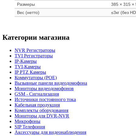
Размеры
385 × 315 ×
Вес (нетто)
≤3кг (без H
Категории магазина
NVR Регистраторы
TVI Регистраторы
IP-Камеры
TVI-Камеры
IP PTZ Камеры
Коммутаторы (POE)
Вызывные панели видеодомофона
Мониторы видеодомофонов
GSM - Сигнализация
Источники постоянного тока
Кабельная продукция
Комплекты оборудования
Мониторы для DVR-NVR
Микрофоны
SIP Телефония
Аксессуары для видеонаблюдения