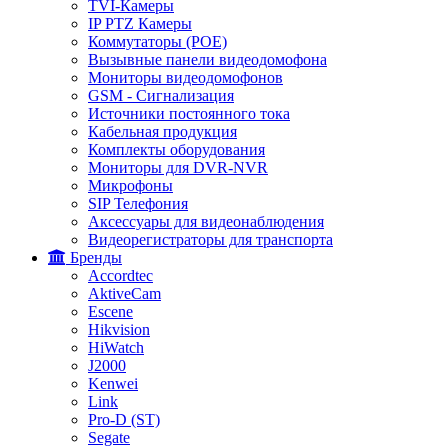
TVI-Камеры
IP PTZ Камеры
Коммутаторы (POE)
Вызывные панели видеодомофона
Мониторы видеодомофонов
GSM - Сигнализация
Источники постоянного тока
Кабельная продукция
Комплекты оборудования
Мониторы для DVR-NVR
Микрофоны
SIP Телефония
Аксессуары для видеонаблюдения
Видеорегистраторы для транспорта
Бренды
Accordtec
AktiveCam
Escene
Hikvision
HiWatch
J2000
Kenwei
Link
Pro-D (ST)
Segate