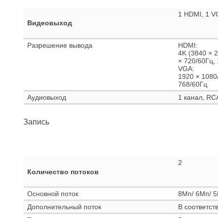
1 HDMI, 1 V
Видеовыход
Разрешение вывода
HDMI:
4K (3840 × 
× 720/60Гц,
VGA:
1920 × 1080
768/60Гц
Аудиовыход
1 канал, RC
Запись
2
Количество потоков
Основной поток
8Мп/ 6Мп/ 5
Дополнительный поток
В соответст