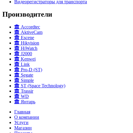
Видеорегистраторы для транспорта
Производители
Accordtec
AktiveCam
Escene
Hikvision
HiWatch
J2000
Kenwei
Link
Pro-D (ST)
Segate
Simple
ST (Space Technology)
Trassir
WD
Янтарь
Главная
О компании
Услуги
Магазин