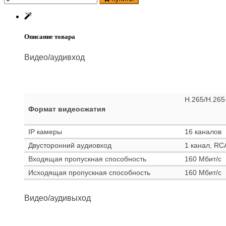
Описание товара
Видео/аудивход
H.265/H.26
Формат видеосжатия
IP камеры
16 каналов
Двусторонний аудиовход
1 канал, RCA
Входящая пропускная способность
160 Мбит/с
Исходящая пропускная способность
160 Мбит/с
Видео/аудивыход