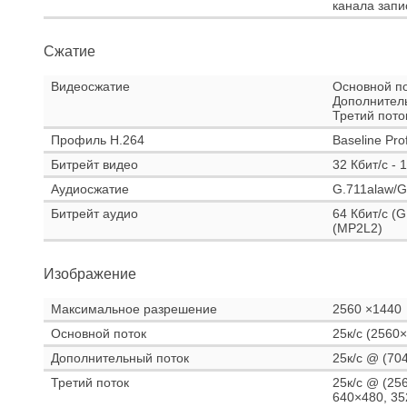
канала запи
Сжатие
Видеосжатие
Основной по
Дополнител
Третий пото
Профиль H.264
Baseline Prof
Битрейт видео
32 Кбит/с - 
Аудиосжатие
G.711alaw/
Битрейт аудио
64 Кбит/с (G
(MP2L2)
Изображение
Максимальное разрешение
2560 ×1440
Основной поток
25к/с (2560
Дополнительный поток
25к/с @ (70
Третий поток
25к/с @ (25
640×480, 35