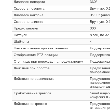
Диапазон поворота
360°
Скорость поворота
Вручную: 0.1
Диапазон наклона
0°-90° (авто
Скорость наклона
Вручную: 0.1
Предустановки
300
Патрули
8 зон, по 3
Шаблоны
4
Память позиции при выключении
Поддержива
Отображение PTZ позиции
Поддержива
Стоп-кадр при переходе на предустановку
Поддержива
Действия при простое
Предустанов
панорамное 
Действия по расписанию
Предустанов
панорамное 
инициализа
Срабатывание тревоги
Smart видео
конфликт IP
Действия по тревоге
Предустанов
активация р