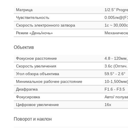
Матрица
1/2.5’’ Prog
Чувствительность
0.005лк@(F1
Скорость электронного затвора
1с ~ 30,000с
Режим «День/ночь»
Механическ
Объектив
Фокусное расстояние
4.8 - 120мм,
Скорость увеличения
3.6с (Оптич.
Угол обзора объектива
59.5° - 2.6°
Минимальное рабочее расстояние
10-1,500мм(
Диафрагма
F1.6 - F3.5
Фокусировка
Авто/ полуа
Цифровое увеличение
16x
Поворот и наклон