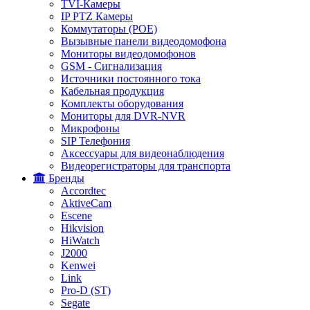
TVI-Камеры
IP PTZ Камеры
Коммутаторы (POE)
Вызывные панели видеодомофона
Мониторы видеодомофонов
GSM - Сигнализация
Источники постоянного тока
Кабельная продукция
Комплекты оборудования
Мониторы для DVR-NVR
Микрофоны
SIP Телефония
Аксессуары для видеонаблюдения
Видеорегистраторы для транспорта
Бренды
Accordtec
AktiveCam
Escene
Hikvision
HiWatch
J2000
Kenwei
Link
Pro-D (ST)
Segate