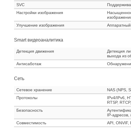
SVC
Поддержива
Настройки изображения
Насыщенност
изображения
Улучшение изображения
Аппаратный 
Smart видеоаналитика
Детекция движения
Детекция ли
выхода из о
Антисаботаж
Обнаружение
Сеть
Сетевое хранение
NAS (NPS, S
Протоколы
IPv4/IPv6, 
RTSP, RTCP,
Безопасность
Аутентифика
IP-адресов,
Совместимость
API, ONVIF, 