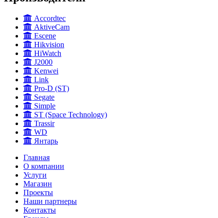
Accordtec
AktiveCam
Escene
Hikvision
HiWatch
J2000
Kenwei
Link
Pro-D (ST)
Segate
Simple
ST (Space Technology)
Trassir
WD
Янтарь
Главная
О компании
Услуги
Магазин
Проекты
Наши партнеры
Контакты