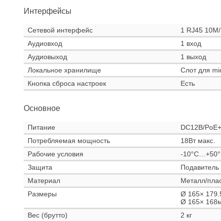
Интерфейсы
Сетевой интерфейс
1 RJ45 10M/
Аудиовход
1 вход
Аудиовыход
1 выход
Локальное хранилище
Слот для m
Кнопка сброса настроек
Есть
Основное
Питание
DC12В/PoE+ 
Потребляемая мощность
18Вт макс.
Рабочие условия
-10°C…+50°,
Защита
Подавитель
Материал
Металл/пла
Размеры
Ø 165× 179
Ø 165× 168
Вес (брутто)
2 кг