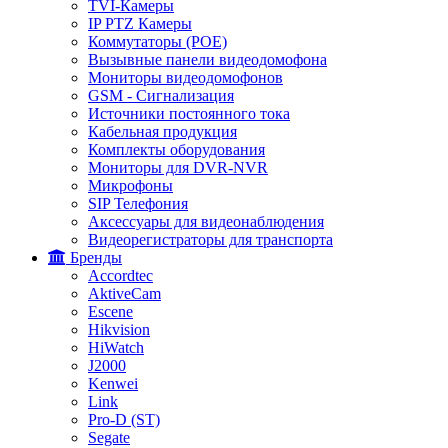
TVI-Камеры
IP PTZ Камеры
Коммутаторы (POE)
Вызывные панели видеодомофона
Мониторы видеодомофонов
GSM - Сигнализация
Источники постоянного тока
Кабельная продукция
Комплекты оборудования
Мониторы для DVR-NVR
Микрофоны
SIP Телефония
Аксессуары для видеонаблюдения
Видеорегистраторы для транспорта
Бренды
Accordtec
AktiveCam
Escene
Hikvision
HiWatch
J2000
Kenwei
Link
Pro-D (ST)
Segate