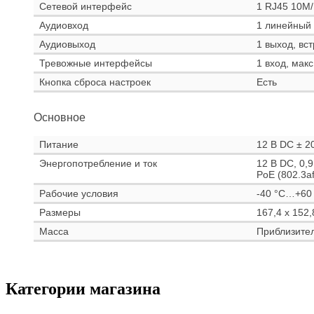
Сетевой интерфейс
1 RJ45 10M/
Аудиовход
1 линейный 
Аудиовыход
1 выход, вс
Тревожные интерфейсы
1 вход, макс
Кнопка сброса настроек
Есть
Основное
Питание
12 В DC ± 20
Энергопотребление и ток
12 В DC, 0,9
PoE (802.3af
Рабочие условия
-40 °C…+60 
Размеры
167,4 х 152,
Масса
Приблизител
Категории магазина