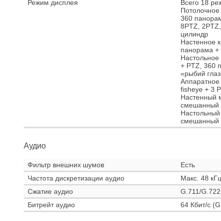
Режим дисплея
Всего 18 ре
Потолочное 
360 панорам
8PTZ, 2PTZ,
цилиндр
Настенное к
панорама + 
Настольное 
+ PTZ, 360 
«рыбий глаз
Аппаратное 
fisheye + 3
Настенный м
смешанный
Настольный 
смешанный
Аудио
Фильтр внешних шумов
Есть
Частота дискретизации аудио
Макс. 48 кГ
Сжатие аудио
G.711/G.72
Битрейт аудио
64 Кбит/с (G