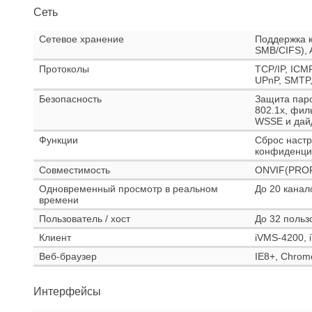
Сеть
Сетевое хранение
Поддержка к
SMB/CIFS),
Протоколы
TCP/IP, ICM
UPnP, SMTP,
Безопасность
Защита паро
802.1x, фил
WSSE и дай
Функции
Сброс настр
конфиденциа
Совместимость
ONVIF(PROF
Одновременный просмотр в реальном
До 20 канал
времени
Пользователь / хост
До 32 польз
Клиент
iVMS-4200, 
Веб-браузер
IE8+, Chrome
Интерфейсы