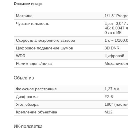
Описание товара
Матрица
1/1.8’’ Prog
Чувствительность
Цвет: 0,047 
ЧБ: 0,0047 л
0 лк с ИК
Скорость электронного затвора
1 с ~ 1/100
Цифровое подавление шумов
3D DNR
WDR
Цифровой
Режим «день/ночь»
Механическ
Объектив
Фокусное расстояние
1,27 мм
Диафрагма
F2.6
Угол обзора
180° (насте
Крепление объектива
M12
ИК-подсветка