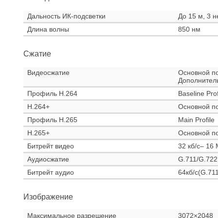
Дальность ИК-подсветки
До 15 м, 3 
Длина волны
850 нм
Сжатие
Видеосжатие
Основной по
Дополнител
Профиль H.264
Baseline Prof
H.264+
Основной п
Профиль H.265
Main Profile
H.265+
Основной п
Битрейт видео
32 кб/с– 16 
Аудиосжатие
G.711/G.72
Битрейт аудио
64кб/с(G.711
Изображение
Максимальное разрешение
3072×2048