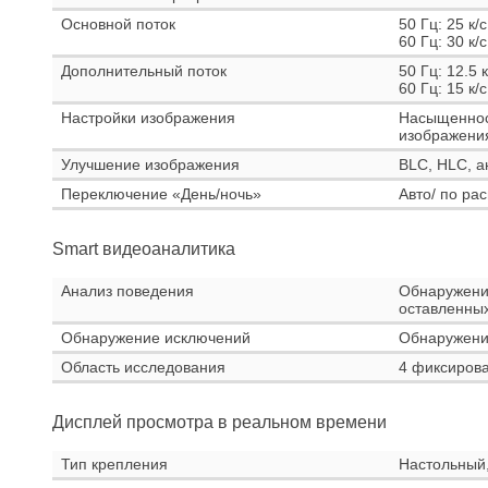
Основной поток
50 Гц: 25 к/
60 Гц: 30 к/
Дополнительный поток
50 Гц: 12.5 
60 Гц: 15 к/
Настройки изображения
Насыщенност
изображения
Улучшение изображения
BLC, HLC, а
Переключение «День/ночь»
Авто/ по ра
Smart видеоаналитика
Анализ поведения
Обнаружение
оставленны
Обнаружение исключений
Обнаружени
Область исследования
4 фиксирова
Дисплей просмотра в реальном времени
Тип крепления
Настольный,